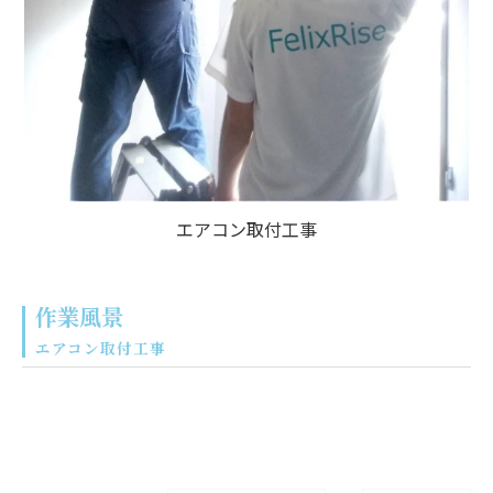
エアコン取付工事
作業風景
エアコン取付工事