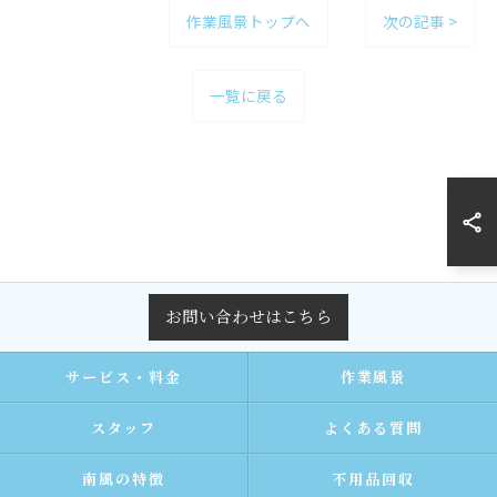
作業風景トップへ
次の記事 >
一覧に戻る
お問い合わせはこちら
サービス・料金
作業風景
スタッフ
よくある質問
南風の特徴
不用品回収