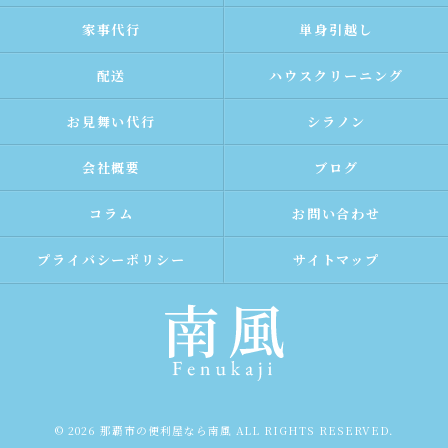
家事代行
単身引越し
配送
ハウスクリーニング
お見舞い代行
シラノン
会社概要
ブログ
コラム
お問い合わせ
プライバシーポリシー
サイトマップ
© 2026 那覇市の便利屋なら南風 ALL RIGHTS RESERVED.