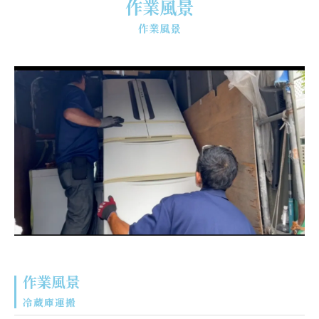
作業風景
作業風景
作業風景
冷蔵庫運搬