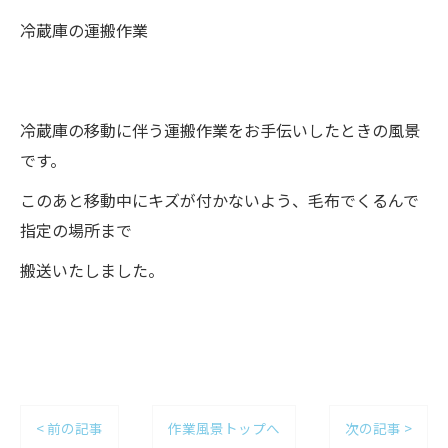
冷蔵庫の運搬作業
冷蔵庫の移動に伴う運搬作業をお手伝いしたときの風景
です。
このあと移動中にキズが付かないよう、毛布でくるんで
指定の場所まで
搬送いたしました。
< 前の記事
作業風景トップへ
次の記事 >