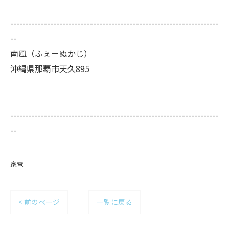
--------------------------------------------------------------------
--
南風（ふぇーぬかじ）
沖縄県那覇市天久895
--------------------------------------------------------------------
--
家電
< 前のページ
一覧に戻る