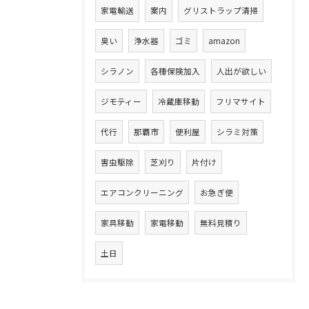
家電輸送
案内
グリストラップ清掃
臭い
浄水器
ゴミ
amazon
シラノン
各種保険加入
人出が欲しい
ジモティー
冷蔵庫移動
フリマサイト
代行
那覇市
便利屋
シラミ対策
害虫駆除
芝刈り
片付け
エアコンクリーニング
お急ぎ便
家具移動
家電移動
無料見積り
土日